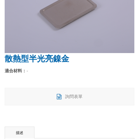
散熱型半光亮鎳金
適合材料：
-
詢問表單
描述