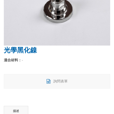
光學黑化鎳
適合材料：
-
詢問表單
描述